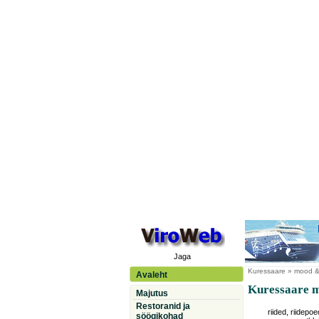
Jaga
Kuressaare
» mood &
Avaleht
Kuressaare 
Majutus
Restoranid ja
riided, riidepoe
söögikohad