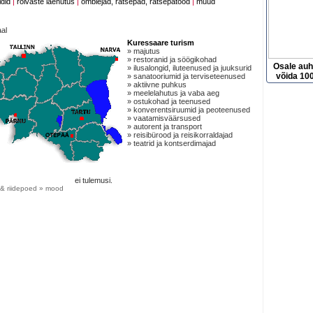
idid
|
rõivaste laenutus
|
õmblejad, rätsepad, rätsepatööd
|
muud
al
Kuressaare turism
» majutus
» restoranid ja söögikohad
Osale au
» ilusalongid, iluteenused ja juuksurid
võida 100
» sanatooriumid ja terviseteenused
» aktiivne puhkus
» meelelahutus ja vaba aeg
» ostukohad ja teenused
» konverentsiruumid ja peoteenused
» vaatamisväärsused
» autorent ja transport
» reisibürood ja reisikorraldajad
» teatrid ja kontserdimajad
ei tulemusi.
& riidepoed » mood