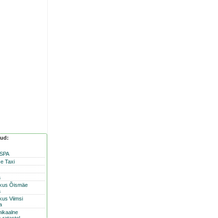
nud:
 SPA
e Taxi
a
skus Õismäe
a
kus Viimsi
a
nikaalne