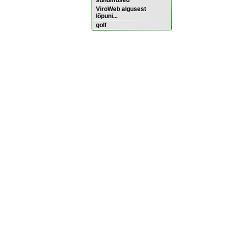
sündmused
ViroWeb algusest
lõpuni...
golf
Pärnu majoitus
huoneisto.eu