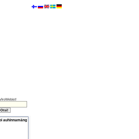
ViroWebist!