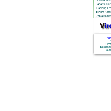
meelelahutus
Bariatric Se
Ilusalong Fr
Triobet Kard
DentalBeauty
Vi
K
Firm
Reklaami
aut