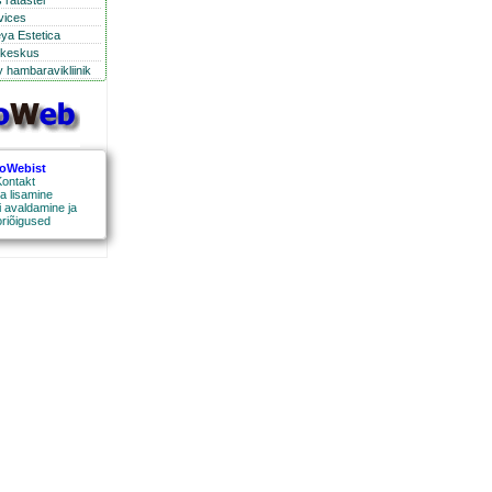
 ratastel
rvices
eya Estetica
ikeskus
 hambaravikliinik
roWebist
ontakt
a lisamine
 avaldamine ja
oriõigused