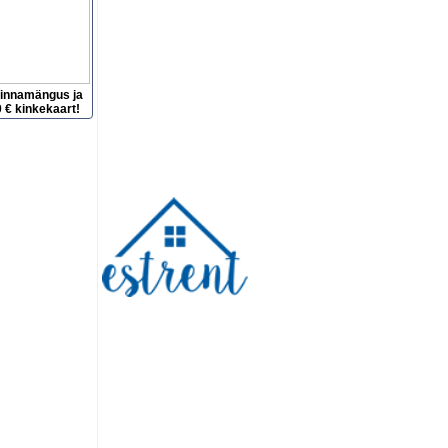
hinnamängus ja
 € kinkekaart!