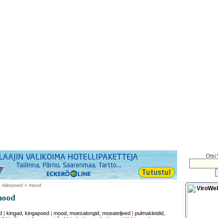
Otsi 
 riidepoed » mood
mood
d
|
kingad, kingapoed
|
mood, moesalongid, moeateljeed
|
pulmakleidid,