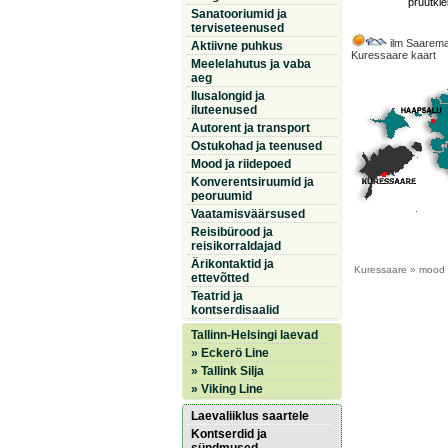
pruutkle
Sanatooriumid ja
terviseteenused
ilm Saarema
Aktiivne puhkus
Kuressaare kaart
Meelelahutus ja vaba
aeg
Ilusalongid ja
iluteenused
Autorent ja transport
Ostukohad ja teenused
Mood ja riidepoed
Konverentsiruumid ja
peoruumid
Vaatamisväärsused
Reisibürood ja
reisikorraldajad
Ärikontaktid ja
Kuressaare
» mood 
ettevõtted
Teatrid ja
kontserdisaalid
Tallinn-Helsingi laevad
» Eckerö Line
» Tallink Silja
» Viking Line
Laevaliiklus saartele
Kontserdid ja