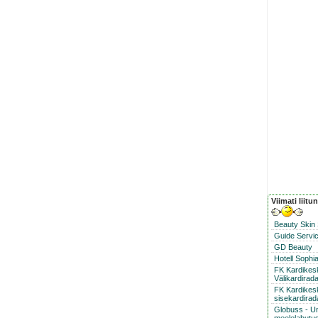
Viimati liitu
Beauty Skin
Guide Servic
GD Beauty
Hotell Sophi
FK Kardike
Välikardirad
FK Kardikes
sisekardirad
Globuss - U