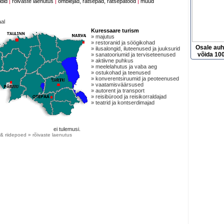
idid
|
rõivaste laenutus
|
õmblejad, rätsepad, rätsepatööd
|
muud
al
Kuressaare turism
» majutus
» restoranid ja söögikohad
Osale au
» ilusalongid, iluteenused ja juuksurid
võida 100
» sanatooriumid ja terviseteenused
» aktiivne puhkus
» meelelahutus ja vaba aeg
» ostukohad ja teenused
» konverentsiruumid ja peoteenused
» vaatamisväärsused
» autorent ja transport
» reisibürood ja reisikorraldajad
» teatrid ja kontserdimajad
ei tulemusi.
 riidepoed » rõivaste laenutus