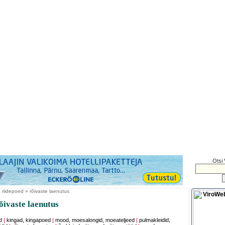
Otsi 
riidepoed » rõivaste laenutus
õivaste laenutus
d
|
kingad, kingapoed
|
mood, moesalongid, moeateljeed
|
pulmakleidid,