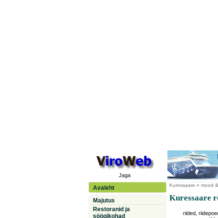
Jaga
Kuressaare
» mood & 
Avaleht
Kuressaare r
Majutus
Restoranid ja
riided, riidepoe
söögikohad