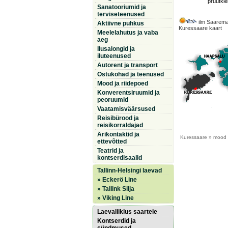
pruutkle
Sanatooriumid ja
terviseteenused
ilm Saarema
Aktiivne puhkus
Kuressaare kaart
Meelelahutus ja vaba
aeg
Ilusalongid ja
iluteenused
Autorent ja transport
Ostukohad ja teenused
Mood ja riidepoed
Konverentsiruumid ja
peoruumid
Vaatamisväärsused
Reisibürood ja
reisikorraldajad
Ärikontaktid ja
Kuressaare
» mood &
ettevõtted
Teatrid ja
kontserdisaalid
Tallinn-Helsingi laevad
» Eckerö Line
» Tallink Silja
» Viking Line
Laevaliiklus saartele
Kontserdid ja