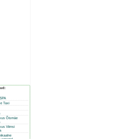
nud:
 SPA
e Taxi
a
skus Õismäe
a
kus Viimsi
a
nikaalne