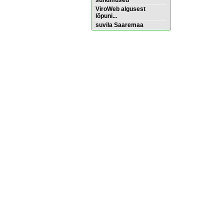
sündmused
ViroWeb algusest
lõpuni...
suvila Saaremaa
Pärnu majoitus
huoneisto.eu