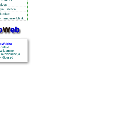
 ratastel
rvices
eya Estetica
ikeskus
 hambaravikliinik
roWebist
ontakt
a lisamine
 avaldamine ja
oriõigused