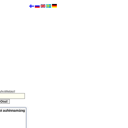
ViroWebist!