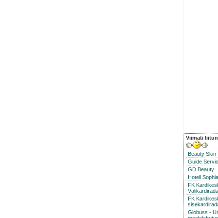
Viimati liitu
Beauty Skin
Guide Servic
GD Beauty
Hotell Sophi
FK Kardike
Välikardirad
FK Kardikes
sisekardirad
Globuss - U