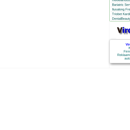
meelelahutus
Bariatric Se
Ilusalong Fr
Triobet Kard
DentalBeauty
Vi
K
Firm
Reklaami
aut