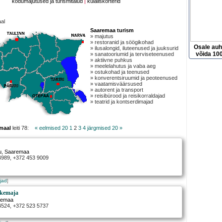
kodumajutused ja turismitalud
|
külaliskorterid
al
Saaremaa turism
» majutus
» restoranid ja söögikohad
Osale au
» ilusalongid, iluteenused ja juuksurid
võida 100
» sanatooriumid ja terviseteenused
» aktiivne puhkus
» meelelahutus ja vaba aeg
» ostukohad ja teenused
» konverentsiruumid ja peoteenused
» vaatamisväärsused
» autorent ja transport
» reisibürood ja reisikorraldajad
» teatrid ja kontserdimajad
maal
leiti 78:
« eelmised 20
1
2
3
4
järgmised 20 »
u
, Saaremaa
 4989, +372 453 9009
jad
]
hkemaja
remaa
 4524, +372 523 5737