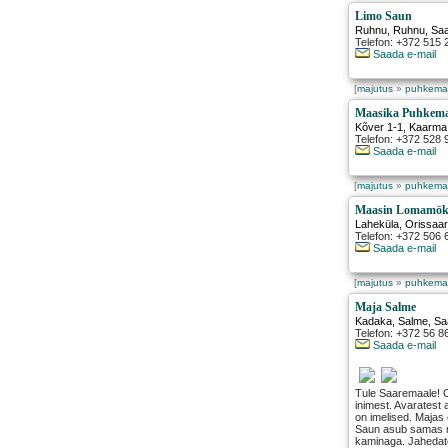
Limo Saun
Ruhnu
,
Ruhnu
, Sa
Telefon: +372 515 
Saada e-mail
[
majutus
»
puhkema
Maasika Puhkem
Kõver 1-1
,
Kaarma
Telefon: +372 528
Saada e-mail
[
majutus
»
puhkema
Maasin Lomamök
Laheküla
,
Orissaa
Telefon: +372 506 
Saada e-mail
[
majutus
»
puhkema
Maja Salme
Kadaka
,
Salme
, S
Telefon: +372 56 8
Saada e-mail
Tule Saaremaale! O
inimest. Avarates
on imelised. Majas
Saun asub samas ma
kaminaga. Jahedate