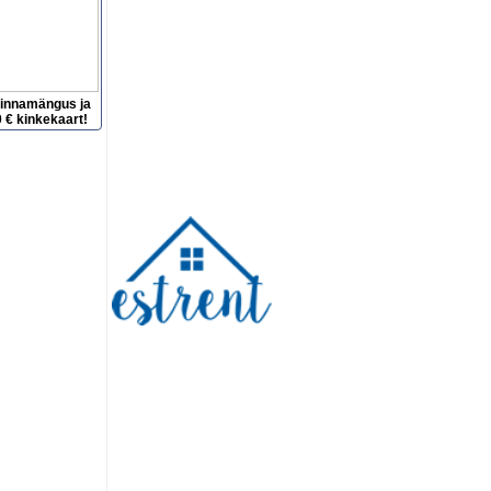
hinnamängus ja
 € kinkekaart!