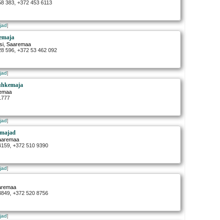
58 383, +372 453 6113
jad
]
kemaja
si
, Saaremaa
28 596, +372 53 462 092
jad
]
uhkemaja
remaa
1777
jad
]
emajad
Saaremaa
 4159, +372 510 9390
jad
]
aremaa
 3849, +372 520 8756
jad
]