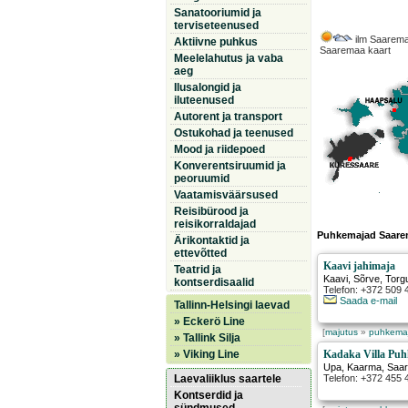
Sanatooriumid ja
terviseteenused
ilm Saarema
Aktiivne puhkus
Saaremaa kaart
Meelelahutus ja vaba
aeg
Ilusalongid ja
iluteenused
Autorent ja transport
Ostukohad ja teenused
Mood ja riidepoed
Konverentsiruumid ja
peoruumid
Vaatamisväärsused
Reisibürood ja
reisikorraldajad
Puhkemajad Saare
Ärikontaktid ja
ettevõtted
Kaavi jahimaja
Teatrid ja
Kaavi, Sõrve
,
Torg
kontserdisaalid
Telefon: +372 509
Saada e-mail
Tallinn-Helsingi laevad
» Eckerö Line
[
majutus
»
puhkema
» Tallink Silja
» Viking Line
Kadaka Villa Pu
Upa
,
Kaarma
, Saa
Laevaliiklus saartele
Telefon: +372 455
Kontserdid ja