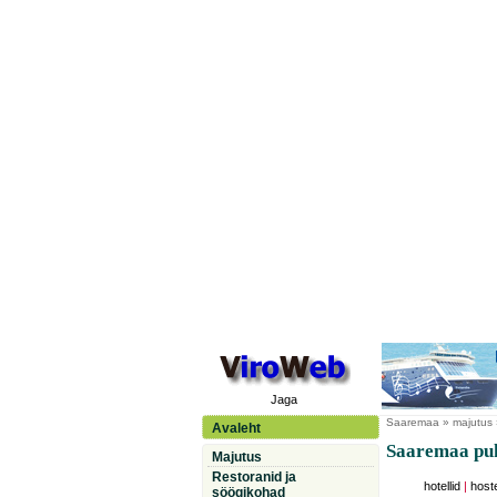
Jaga
Saaremaa
» majutus
Avaleht
Saaremaa pu
Majutus
Restoranid ja
hotellid
|
hoste
söögikohad