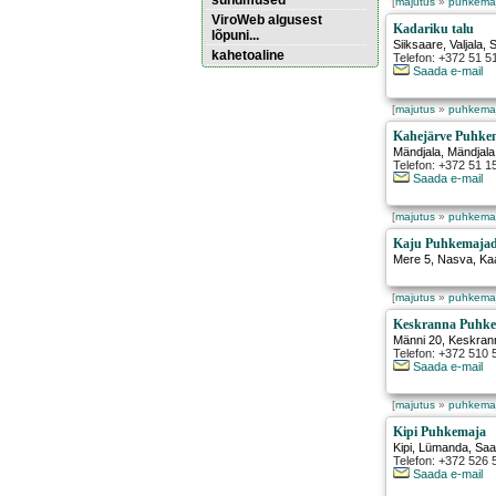
sündmused
[
majutus
»
puhkema
ViroWeb algusest
Kadariku talu
lõpuni...
Siiksaare
,
Valjala
, 
kahetoaline
Telefon: +372 51 5
Saada e-mail
Puhkemajad Saaremaal
[
majutus
»
puhkema
Pärnu majoitus
Kahejärve Puhke
huoneisto.eu
Mändjala
,
Mändjala
Telefon: +372 51 1
Saada e-mail
[
majutus
»
puhkema
Kaju Puhkemaja
Mere 5, Nasva
,
Ka
[
majutus
»
puhkema
Keskranna Puhk
Männi 20, Keskran
Telefon: +372 510 
Saada e-mail
[
majutus
»
puhkema
Kipi Puhkemaja
Kipi
,
Lümanda
, Sa
Telefon: +372 526 
Saada e-mail