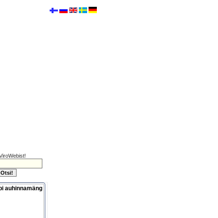
ViroWebist!