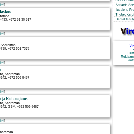
meelelahutus
jad
]
Bariatric Se
Ilusalong Fr
akeskus
Triobet Kard
aremaa
DentalBeauty
6 433, +372 51 30 517
jad
]
, Saaremaa
Vi
 3739, +372 501 7378
K
Firm
Reklaami
aut
jad
]
a
re
, Saaremaa
 5242, +372 506 8487
jad
]
a ja Kodumajutus
re
, Saaremaa
 5242, GSM: +372 506 8487
jad
]
Saaremaa