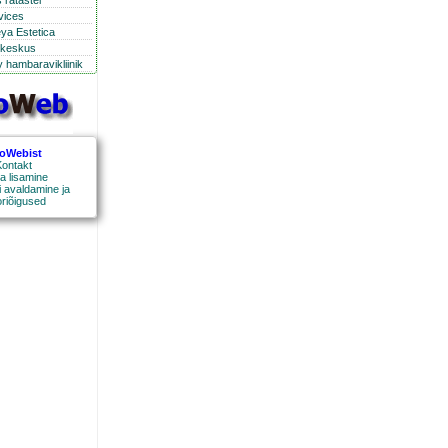
 ratastel
rvices
eya Estetica
ikeskus
 hambaravikliinik
roWebist
ontakt
a lisamine
 avaldamine ja
oriõigused