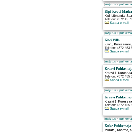
[
majutus
»
puhkema
Kipi-Koovi Matk
Kipi
,
Lümanda
, Sa
Telefon: +372 45 7
Saada e-mail
[
majutus
»
puhkema
Kiwi Villa
Kivi 3
,
Kuressaare
Telefon: +372 453
Saada e-mail
[
majutus
»
puhkema
Kraavi Puhkemaj
Kraavi 1
,
Kuressaa
Telefon: +372 455
Saada e-mail
[
majutus
»
puhkema
Kraavi Puhkemaj
Kraavi 1
,
Kuressaa
Telefon: +372 455
Saada e-mail
[
majutus
»
puhkema
Kuke Puhkemaja
Muratsi
,
Kaarma
, 