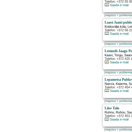
Telefon: +372 55 9
Saada e-mail
[
majutus
»
puhkema
Laasi-Jaani puh
Koiduvälja küla
,
Lei
Telefon: +372 56 2
Saada e-mail
[
majutus
»
puhkema
Leemedi-Jaagu P
Kaavi
,
Torgu
, Saa
Telefon: +372 425 
Saada e-mail
[
majutus
»
puhkema
Lepametsa Puhk
Nasva
,
Kaarma
, 
Telefon: +372 454
Saada e-mail
[
majutus
»
puhkema
Liise Talu
Ruhnu
,
Ruhnu
, Sa
Telefon: +372 453
Saada e-mail
[
majutus
»
puhkema