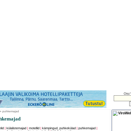
Otsi 
 » puhkemajad
hkemajad
lid
|
külalistemajad
|
motellid
|
kämpingud, puhkekülad
|
puhkemajad
|