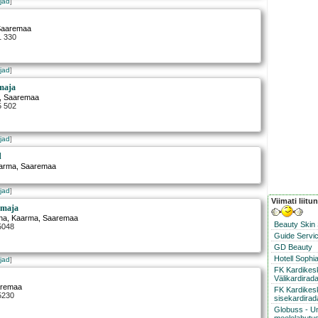
jad
]
Saaremaa
1 330
jad
]
maja
, Saaremaa
5 502
jad
]
d
arma
, Saaremaa
jad
]
Viimati liitu
emaja
na
,
Kaarma
, Saaremaa
Beauty Skin
5048
Guide Servic
GD Beauty
Hotell Sophi
jad
]
FK Kardike
Välikardirad
aremaa
FK Kardikes
5230
sisekardirad
Globuss - U