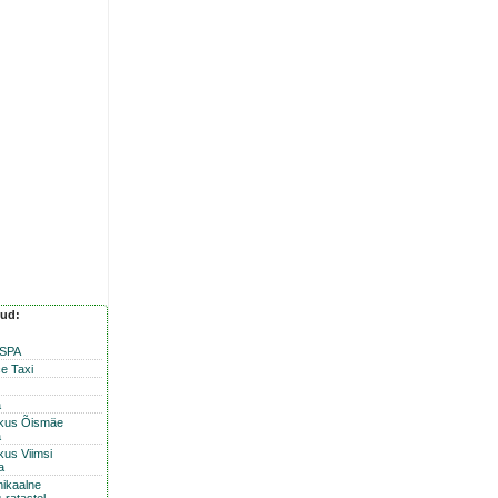
nud:
 SPA
e Taxi
a
skus Õismäe
a
kus Viimsi
a
nikaalne