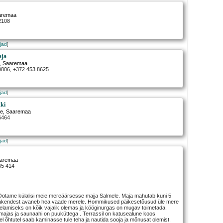
aremaa
2108
jad
]
aja
, Saaremaa
 9806, +372 453 8625
jad
]
ki
re
, Saaremaa
6464
jad
]
aaremaa
65 414
otame külalisi meie mereäärsesse majja Salmele. Maja mahutab kuni 5
t akendest avaneb hea vaade merele. Hommikused päikesetõusud üle mere
 elamiseks on kõik vajalik olemas ja kööginurgas on mugav toimetada.
jas ja saunaahi on puuküttega . Terrassil on katusealune koos
l õhtutel saab kaminasse tule teha ja nautida sooja ja mõnusat olemist.