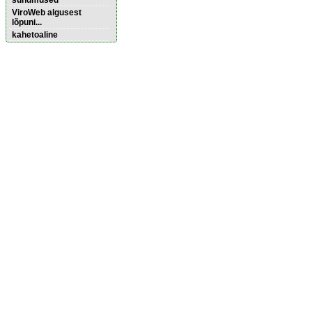
sündmused
ViroWeb algusest
lõpuni...
kahetoaline
Pärnu majoitus
huoneisto.eu