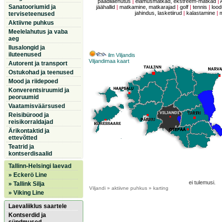
paadilaenutus
|
elamusmatkad, ekstreem-matkad
|
Sanatooriumid ja
jäähallid
|
matkamine, matkarajad
|
golf
|
tennis
|
lood
jahindus, lasketiirud
|
kalastamine
|
terviseteenused
Aktiivne puhkus
Meelelahutus ja vaba
aeg
Ilusalongid ja
iluteenused
ilm Viljandis
Viljandimaa kaart
Autorent ja transport
Ostukohad ja teenused
Mood ja riidepoed
Konverentsiruumid ja
peoruumid
Vaatamisväärsused
Reisibürood ja
reisikorraldajad
Ärikontaktid ja
ettevõtted
Teatrid ja
kontserdisaalid
Tallinn-Helsingi laevad
» Eckerö Line
ei tulemusi.
» Tallink Silja
Viljandi
» aktiivne puhkus » karting
» Viking Line
Laevaliiklus saartele
Kontserdid ja