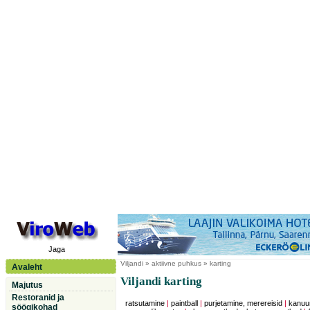
Jaga
Viljandi
» aktiivne puhkus » karting
Avaleht
Viljandi karting
Majutus
Restoranid ja
ratsutamine
|
paintball
|
purjetamine, merereisid
|
kanuu
söögikohad