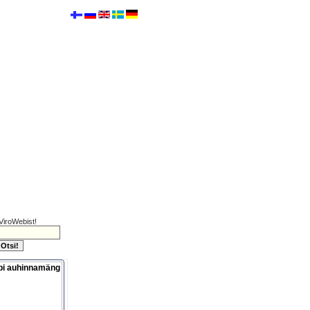
ViroWebist!