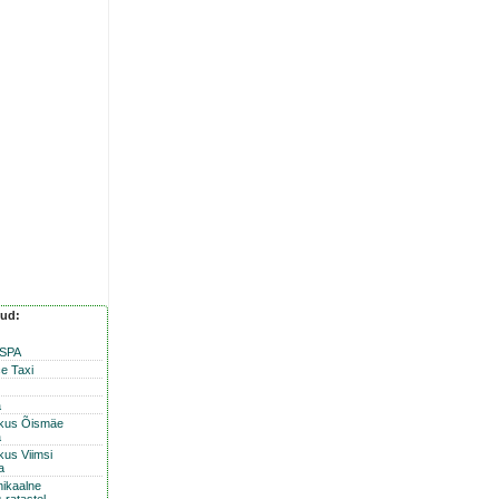
nud:
 SPA
e Taxi
a
skus Õismäe
a
kus Viimsi
a
nikaalne