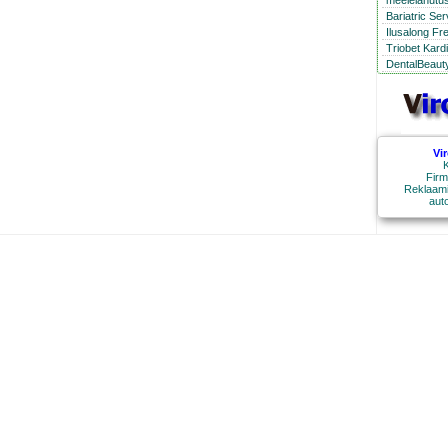
meelelahutus
Bariatric Se
Ilusalong Fr
Triobet Kard
DentalBeauty
Vi
K
Firm
Reklaami
aut