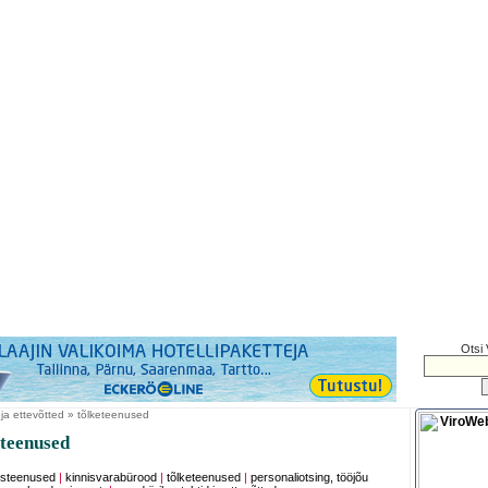
Otsi 
 ja ettevõtted » tõlketeenused
eteenused
isteenused
|
kinnisvarabürood
|
tõlketeenused
|
personaliotsing, tööjõu