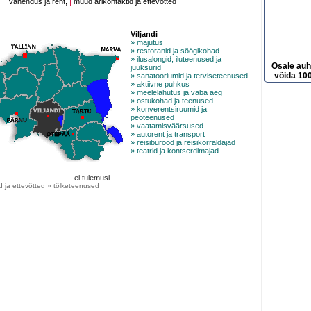
vahendus ja rent,
|
muud ärikontaktid ja ettevõtted
Viljandi
» majutus
» restoranid ja söögikohad
» ilusalongid, iluteenused ja
Osale au
juuksurid
võida 100
» sanatooriumid ja terviseteenused
» aktiivne puhkus
» meelelahutus ja vaba aeg
» ostukohad ja teenused
» konverentsiruumid ja
peoteenused
» vaatamisväärsused
» autorent ja transport
» reisibürood ja reisikorraldajad
» teatrid ja kontserdimajad
ei tulemusi.
d ja ettevõtted » tõlketeenused