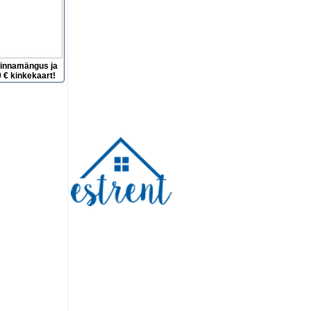
hinnamängus ja
 € kinkekaart!