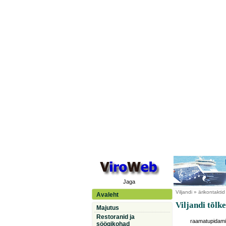
Jaga
Viljandi
» ärikontaktid
Avaleht
Viljandi tõlk
Majutus
Restoranid ja
raamatupidam
söögikohad