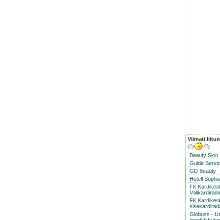
Viimati liitu
Beauty Skin
Guide Servic
GD Beauty
Hotell Sophi
FK Kardike
Välikardirad
FK Kardikes
sisekardirad
Globuss - U