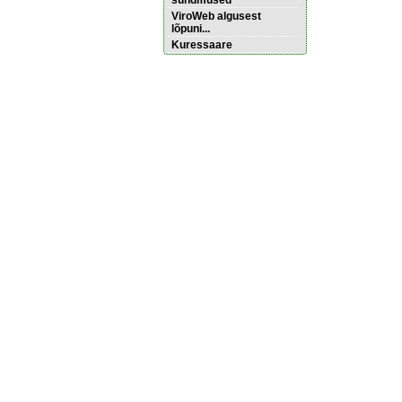
sündmused
ViroWeb algusest
lõpuni...
Kuressaare
Pärnu majoitus
huoneisto.eu