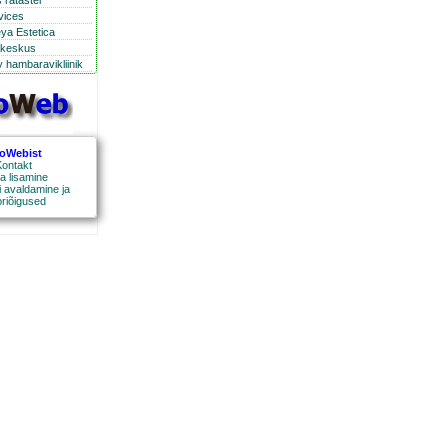
 ratastel
rvices
eya Estetica
ikeskus
 hambaravikliinik
roWebist
ontakt
a lisamine
 avaldamine ja
oriõigused