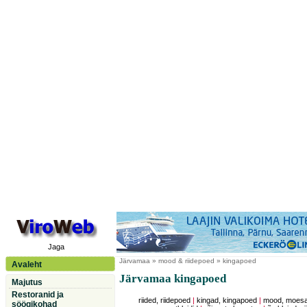
Jaga
Järvamaa
» mood & riidepoed » kingapoed
Avaleht
Järvamaa kingapoed
Majutus
Restoranid ja
riided, riidepoed
|
kingad, kingapoed
|
mood, moesal
söögikohad