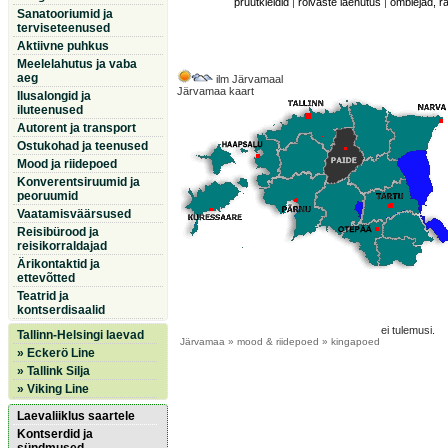
pruutkleidid
|
rõivaste laenutus
|
õmblejad, r
Sanatooriumid ja
terviseteenused
Aktiivne puhkus
Meelelahutus ja vaba
aeg
ilm Järvamaal
Järvamaa kaart
Ilusalongid ja
iluteenused
Autorent ja transport
Ostukohad ja teenused
Mood ja riidepoed
Konverentsiruumid ja
peoruumid
Vaatamisväärsused
Reisibürood ja
reisikorraldajad
Ärikontaktid ja
ettevõtted
Teatrid ja
kontserdisaalid
ei tulemusi.
Tallinn-Helsingi laevad
Järvamaa
» mood & riidepoed » kingapoed
» Eckerö Line
» Tallink Silja
» Viking Line
Laevaliiklus saartele
Kontserdid ja