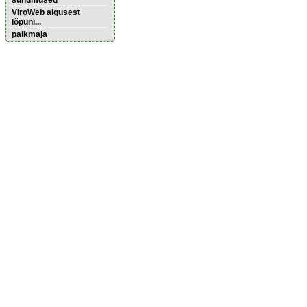
sündmused
ViroWeb algusest
lõpuni...
palkmaja
Pärnu majoitus
huoneisto.eu