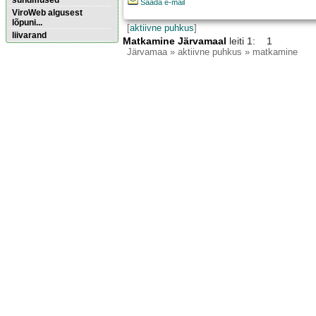
sündmused
Saada e-mail
ViroWeb algusest
lõpuni...
[
aktiivne puhkus
]
liivarand
Matkamine Järvamaal
leiti 1: 1
Järvamaa
» aktiivne puhkus » matkamine
Pärnu majoitus
huoneisto.eu