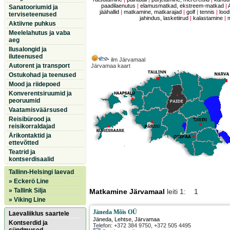
paadilaenutus
|
elamusmatkad, ekstreem-matkad
|
Sanatooriumid ja
jäähallid
|
matkamine, matkarajad
|
golf
|
tennis
|
lood
terviseteenused
jahindus, lasketiirud
|
kalastamine
|
Aktiivne puhkus
Meelelahutus ja vaba
aeg
Ilusalongid ja
iluteenused
ilm Järvamaal
Autorent ja transport
Järvamaa kaart
Ostukohad ja teenused
Mood ja riidepoed
Konverentsiruumid ja
peoruumid
Vaatamisväärsused
Reisibürood ja
reisikorraldajad
Ärikontaktid ja
ettevõtted
Teatrid ja
kontserdisaalid
Tallinn-Helsingi laevad
» Eckerö Line
» Tallink Silja
Matkamine Järvamaal
leiti 1: 1
» Viking Line
Jäneda Mõis OÜ
Laevaliiklus saartele
Jäneda
,
Lehtse
, Järvamaa
Kontserdid ja
Telefon: +372 384 9750, +372 505 4495