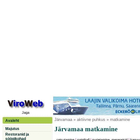
Jaga
Järvamaa
» aktiivne puhkus » matkamine
Avaleht
Järvamaa matkamine
Majutus
Restoranid ja
söögikohad
ratsutamine
|
paintball
|
purjetamine, merereisid
|
kanuu