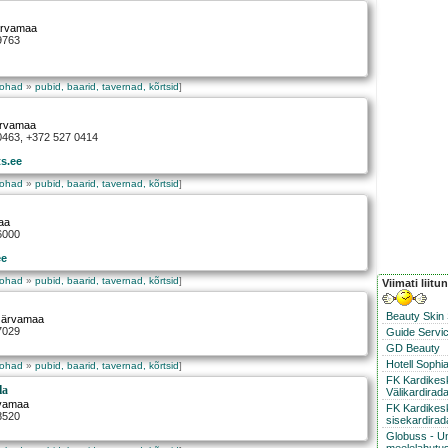
ärvamaa
9763
kohad
»
pubid, baarid, tavernad, kõrtsid
]
ärvamaa
 0463, +372 527 0414
s.ee
kohad
»
pubid, baarid, tavernad, kõrtsid
]
aa
6000
ee
kohad
»
pubid, baarid, tavernad, kõrtsid
]
Viimati liitu
Beauty Skin
 Järvamaa
7029
Guide Servic
GD Beauty
Hotell Sophi
kohad
»
pubid, baarid, tavernad, kõrtsid
]
FK Kardike
la
Välikardirad
rvamaa
FK Kardikes
8520
sisekardirad
Globuss - U