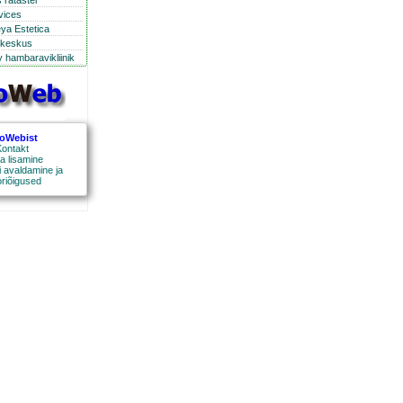
 ratastel
rvices
eya Estetica
ikeskus
 hambaravikliinik
roWebist
ontakt
a lisamine
 avaldamine ja
oriõigused