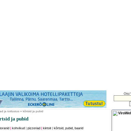
Otsi 
 ja toitlustus » kõrtsid ja pubid
tsid ja pubid
toranid
|
kohvikud
|
pizzeriad
|
kiirtoit
|
kõrtsid, pubid, baarid