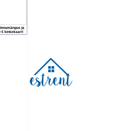
hinnamängus ja
 € kinkekaart!