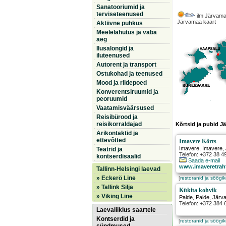
Sanatooriumid ja
terviseteenused
ilm Järvama
Järvamaa kaart
Aktiivne puhkus
Meelelahutus ja vaba
aeg
Ilusalongid ja
iluteenused
Autorent ja transport
Ostukohad ja teenused
Mood ja riidepoed
Konverentsiruumid ja
peoruumid
Vaatamisväärsused
Reisibürood ja
reisikorraldajad
Kõrtsid ja pubid J
Ärikontaktid ja
ettevõtted
Imavere Kõrts
Imavere
,
Imavere
,
Teatrid ja
Telefon: +372 38 4
kontserdisaalid
Saada e-mail
www.imaveretraht
Tallinn-Helsingi laevad
» Eckerö Line
[
restoranid ja söögi
» Tallink Silja
Kükita kohvik
» Viking Line
Paide
,
Paide
, Jär
Telefon: +372 384 
Laevaliiklus saartele
Kontserdid ja
[
restoranid ja söögi