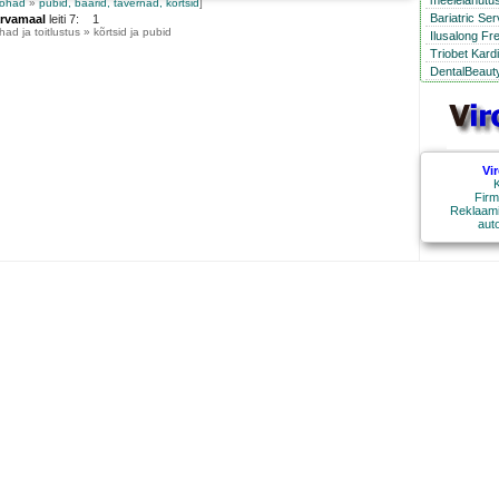
meelelahutus
kohad
»
pubid, baarid, tavernad, kõrtsid
]
Bariatric Se
ärvamaal
leiti 7: 1
ad ja toitlustus » kõrtsid ja pubid
Ilusalong Fr
Triobet Kard
DentalBeauty
Vi
K
Firm
Reklaami
aut