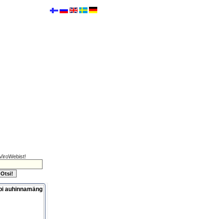
ViroWebist!