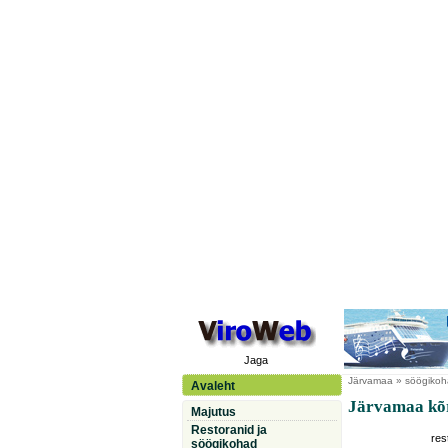
Jaga
Järvamaa
» söögikohad
Avaleht
Järvamaa kõr
Majutus
Restoranid ja
res
söögikohad