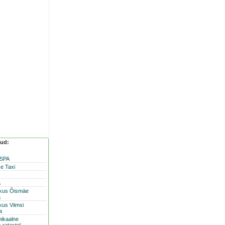
nud:
 SPA
e Taxi
a
skus Õismäe
a
kus Viimsi
a
nikaalne