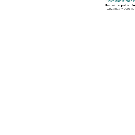
[
restoranid ja söögi
Kõrtsid ja pubid J
Järvamaa
» söögikoh