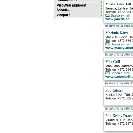
sündmused
Musta Täku Tall
ViroWeb algusest
Jäneda
,
Lehtse
, J
lõpuni...
Telefon: +372 384 
veepark
Saada e-mail
www.janeda.ee
[
restoranid ja söögi
Pärnu majoitus
huoneisto.eu
Mäeküla Kõrts
Mäeküla
,
Paide
, J
Telefon: +372 384
Saada e-mail
www.maekylakort
[
restoranid ja söögi
Mäo Grill
Mäo
,
Mäo
, Järvam
Telefon: +372 384 
Saada e-mail
www.sammigrill.
[
restoranid ja söögi
Pub Gösser
Kurikoffi 9 A
,
Türi
,
Telefon: +372 385 
[
restoranid ja söögi
Pub Krahv Dracu
Viljandi 9
,
Türi
, Jä
Telefon: +372 387 