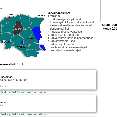
al
Järvamaa turism
» majutus
» restoranid ja söögikohad
» ilusalongid, iluteenused ja juuksurid
Osale au
» sanatooriumid ja terviseteenused
võida 100
» aktiivne puhkus
» meelelahutus ja vaba aeg
» ostukohad ja teenused
» konverentsiruumid ja peoteenused
» vaatamisväärsused
» autorent ja transport
» reisibürood ja reisikorraldajad
» teatrid ja kontserdimajad
ärvamaal
leiti 7: 1
 Järvamaa
9 360, +372 56 463 044
er.ee
kohad
»
pubid, baarid, tavernad, kõrtsid
]
vamaa
6046
kohad
»
pubid, baarid, tavernad, kõrtsid
]