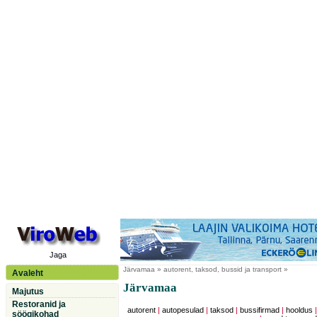
Jaga
Järvamaa
» autorent, taksod, bussid ja transport »
Avaleht
Järvamaa
Majutus
Restoranid ja
autorent
|
autopesulad
|
taksod
|
bussifirmad
|
hooldus
söögikohad