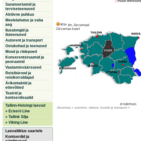
|
muud teenuse
Sanatooriumid ja
terviseteenused
Aktiivne puhkus
Meelelahutus ja vaba
aeg
ilm Järvamaal
Järvamaa kaart
Ilusalongid ja
iluteenused
Autorent ja transport
Ostukohad ja teenused
Mood ja riidepoed
Konverentsiruumid ja
peoruumid
Vaatamisväärsused
Reisibürood ja
reisikorraldajad
Ärikontaktid ja
ettevõtted
Teatrid ja
kontserdisaalid
ei tulemusi.
Tallinn-Helsingi laevad
Järvamaa
» autorent, taksod, bussid ja transport »
» Eckerö Line
» Tallink Silja
» Viking Line
Laevaliiklus saartele
Kontserdid ja