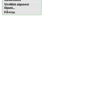
sündmused
ViroWeb algusest
lõpuni...
PÃ¤rnu
Pärnu majoitus
huoneisto.eu