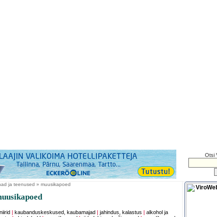
Otsi 
ad ja teenused » muusikapoed
muusikapoed
iirid
|
kaubanduskeskused, kaubamajad
|
jahindus, kalastus
|
alkohol ja