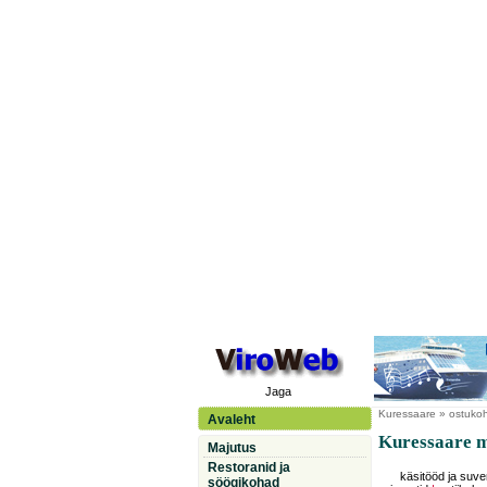
Jaga
Kuressaare
» ostukoh
Avaleht
Kuressaare 
Majutus
Restoranid ja
käsitööd ja suven
söögikohad