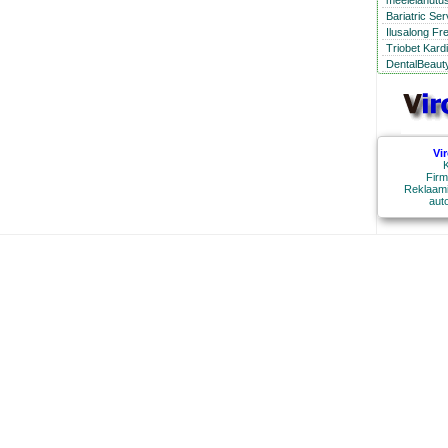
meelelahutus
Bariatric Se
Ilusalong Fr
Triobet Kard
DentalBeauty
Vi
K
Firm
Reklaami
aut