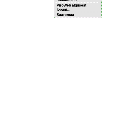
sündmused
ViroWeb algusest
lõpuni...
Saaremaa
Pärnu majoitus
huoneisto.eu