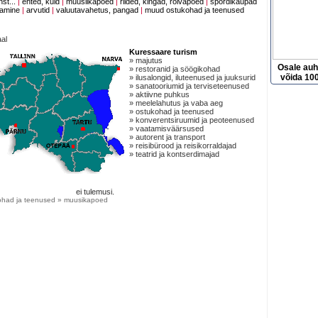
nst...
|
ehted, kuld
|
muusiikapoed
|
riided, kingad, rõivapoed
|
spordikaupad
tamine
|
arvutid
|
valuutavahetus, pangad
|
muud ostukohad ja teenused
al
Kuressaare turism
» majutus
Osale au
» restoranid ja söögikohad
võida 100
» ilusalongid, iluteenused ja juuksurid
» sanatooriumid ja terviseteenused
» aktiivne puhkus
» meelelahutus ja vaba aeg
» ostukohad ja teenused
» konverentsiruumid ja peoteenused
» vaatamisväärsused
» autorent ja transport
» reisibürood ja reisikorraldajad
» teatrid ja kontserdimajad
ei tulemusi.
ohad ja teenused » muusikapoed