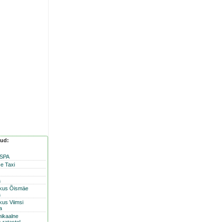
nud:
 SPA
e Taxi
a
skus Õismäe
a
kus Viimsi
a
nikaalne