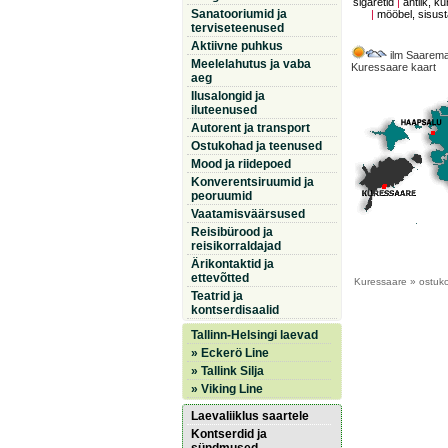
sigaretid
|
antiik, ku
Sanatooriumid ja
|
mööbel, sisus
terviseteenused
Aktiivne puhkus
ilm Saarema
Meelelahutus ja vaba
Kuressaare kaart
aeg
Ilusalongid ja
iluteenused
Autorent ja transport
Ostukohad ja teenused
Mood ja riidepoed
Konverentsiruumid ja
peoruumid
Vaatamisväärsused
Reisibürood ja
reisikorraldajad
Ärikontaktid ja
ettevõtted
Kuressaare
» ostuk
Teatrid ja
kontserdisaalid
Tallinn-Helsingi laevad
» Eckerö Line
» Tallink Silja
» Viking Line
Laevaliiklus saartele
Kontserdid ja