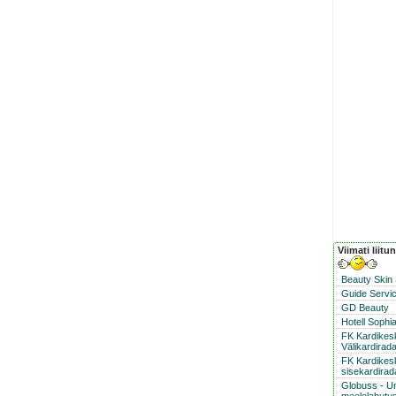
Viimati liitu
Beauty Skin
Guide Servic
GD Beauty
Hotell Sophi
FK Kardike
Välikardirad
FK Kardikes
sisekardirad
Globuss - U