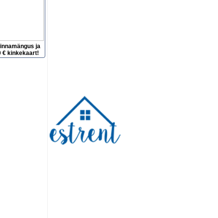
hinnamängus ja
 € kinkekaart!