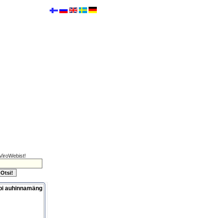
ViroWebist!