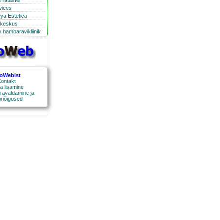
 ratastel
rvices
eya Estetica
ikeskus
 hambaravikliinik
roWebist
ontakt
a lisamine
 avaldamine ja
oriõigused