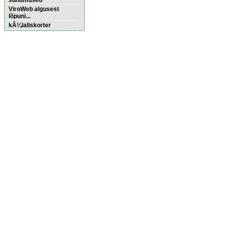
sündmused
ViroWeb algusest
lõpuni...
kÃ¼laliskorter
Pärnu majoitus
huoneisto.eu