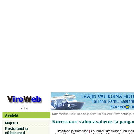
Jaga
Kuressaare
» ostukohad ja teenused » valuutavahetus ja
Avaleht
Kuressaare valuutavahetus ja panga
Majutus
Restoranid ja
käsitööd ja suveniirid
|
kaubanduskeskused, kauba
söögikohad