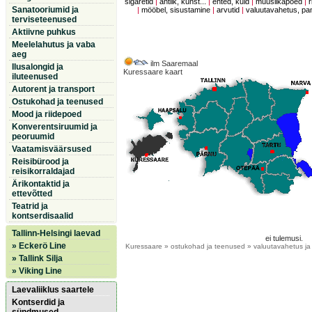
sigaretid
|
antiik, kunst...
|
ehted, kuld
|
muusiikapoed
|
r
Sanatooriumid ja
|
mööbel, sisustamine
|
arvutid
|
valuutavahetus, p
terviseteenused
Aktiivne puhkus
Meelelahutus ja vaba
aeg
ilm Saaremaal
Ilusalongid ja
Kuressaare kaart
iluteenused
Autorent ja transport
Ostukohad ja teenused
Mood ja riidepoed
Konverentsiruumid ja
peoruumid
Vaatamisväärsused
Reisibürood ja
reisikorraldajad
Ärikontaktid ja
ettevõtted
Teatrid ja
kontserdisaalid
Tallinn-Helsingi laevad
ei tulemusi.
» Eckerö Line
Kuressaare
» ostukohad ja teenused » valuutavahetus j
» Tallink Silja
» Viking Line
Laevaliiklus saartele
Kontserdid ja