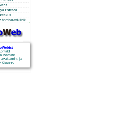
 ratastel
rvices
eya Estetica
ikeskus
 hambaravikliinik
roWebist
ontakt
a lisamine
 avaldamine ja
oriõigused