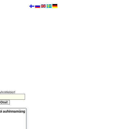
ViroWebist!