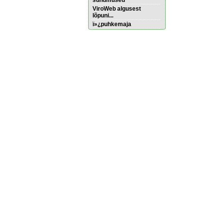
sündmused
ViroWeb algusest
lõpuni...
ï»¿puhkemaja
Pärnu majoitus
huoneisto.eu