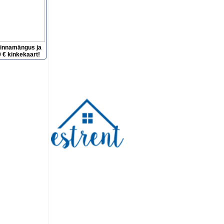
hinnamängus ja
 € kinkekaart!