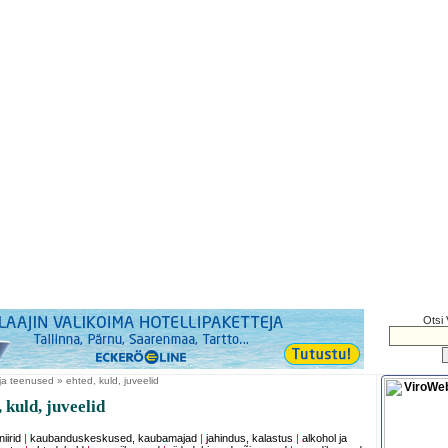
Otsi 
a teenused » ehted, kuld, juveelid
 kuld, juveelid
iirid
|
kaubanduskeskused, kaubamajad
|
jahindus, kalastus
|
alkohol ja