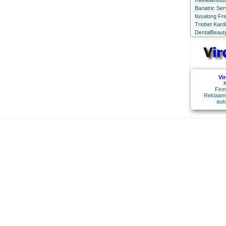
meelelahutus
Bariatric Se
Ilusalong Fr
Triobet Kard
DentalBeauty
Vi
K
Firm
Reklaami
aut