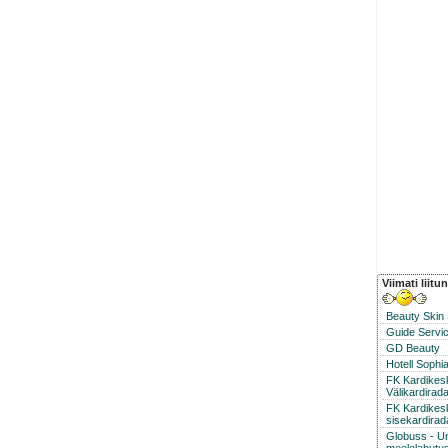
Viimati liitu
Beauty Skin
Guide Servic
GD Beauty
Hotell Sophi
FK Kardike
Välikardirad
FK Kardikes
sisekardirad
Globuss - U