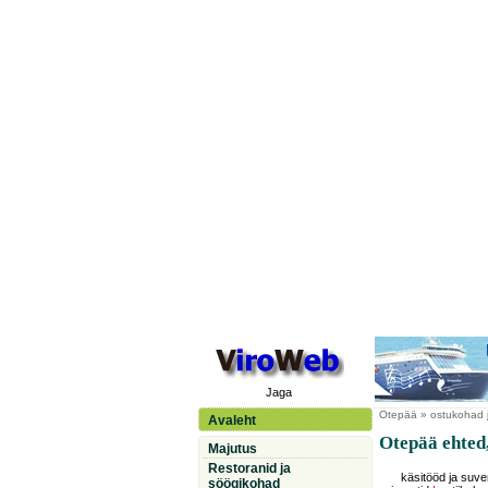
Jaga
Otepää
» ostukohad j
Avaleht
Otepää ehted,
Majutus
Restoranid ja
käsitööd ja suven
söögikohad