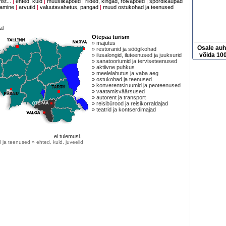
nst...
|
ehted, kuld
|
muusiikapoed
|
riided, kingad, rõivapoed
|
spordikaupad
tamine
|
arvutid
|
valuutavahetus, pangad
|
muud ostukohad ja teenused
al
Otepää turism
» majutus
Osale au
» restoranid ja söögikohad
võida 100
» ilusalongid, iluteenused ja juuksurid
» sanatooriumid ja terviseteenused
» aktiivne puhkus
» meelelahutus ja vaba aeg
» ostukohad ja teenused
» konverentsiruumid ja peoteenused
» vaatamisväärsused
» autorent ja transport
» reisibürood ja reisikorraldajad
» teatrid ja kontserdimajad
ei tulemusi.
ja teenused » ehted, kuld, juveelid