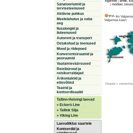
sigaretid
|
antiik, ku
Sanatooriumid ja
|
mööbel, sisus
terviseteenused
Aktiivne puhkus
ilm Valgama
Meelelahutus ja vaba
Valgamaa kaart
aeg
Ilusalongid ja
iluteenused
Autorent ja transport
Ostukohad ja teenused
Mood ja riidepoed
Konverentsiruumid ja
peoruumid
Vaatamisväärsused
Reisibürood ja
reisikorraldajad
Ärikontaktid ja
ettevõtted
Otepää
» ostukohad 
Teatrid ja
kontserdisaalid
Tallinn-Helsingi laevad
» Eckerö Line
» Tallink Silja
» Viking Line
Laevaliiklus saartele
Kontserdid ja