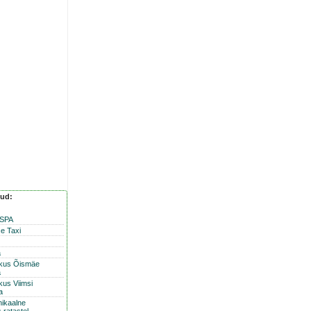
nud:
 SPA
e Taxi
a
skus Õismäe
a
kus Viimsi
a
nikaalne