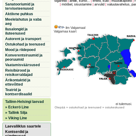
sigaretid
|
antiik, kunst...
|
ehted, kuld
|
muusiikapoed
|
r
Sanatooriumid ja
|
mööbel, sisustamine
|
arvutid
|
valuutavahetus, p
terviseteenused
Aktiivne puhkus
Meelelahutus ja vaba
aeg
ilm Valgamaal
Ilusalongid ja
Valgamaa kaart
iluteenused
Autorent ja transport
Ostukohad ja teenused
Mood ja riidepoed
Konverentsiruumid ja
peoruumid
Vaatamisväärsused
Reisibürood ja
reisikorraldajad
Ärikontaktid ja
ettevõtted
Teatrid ja
kontserdisaalid
Tallinn-Helsingi laevad
ei tulemusi.
» Eckerö Line
Otepää
» ostukohad ja teenused » ostukeskused
» Tallink Silja
» Viking Line
Laevaliiklus saartele
Kontserdid ja