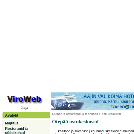
Jaga
Otepää
» ostukohad ja teenused » ostukeskused
Avaleht
Otepää ostukeskused
Majutus
Restoranid ja
käsitööd ja suveniirid
|
kaubanduskeskused, kauba
söögikohad