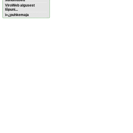
sündmused
ViroWeb algusest
lõpuni...
ï»¿puhkemaja
Pärnu majoitus
huoneisto.eu