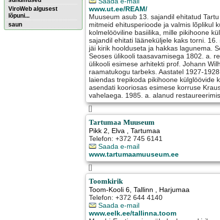
sündmused
Saada e-mail
www.ut.ee/REAM/
ViroWeb algusest
lõpuni...
Muuseum asub 13. sajandil ehitatud Tartu 
mitmeid ehitusperioode ja valmis lõplikul k
saun
kolmelööviline basiilika, mille pikihoone kül
sajandil ehitati lääneküljele kaks torni. 16. 
Pärnu majoitus
jäi kirik hoolduseta ja hakkas lagunema. Se
huoneisto.eu
Seoses ülikooli taasavamisega 1802. a. re
ülikooli esimese arhitekti prof. Johann Wil
raamatukogu tarbeks. Aastatel 1927-1928 e
laiendas trepikoda pikihoone külglöövide 
asendati kooriosas esimese korruse Kraus
vahelaega. 1985. a. alanud restaureerimi
[]
Tartumaa Muuseum
Pikk 2
,
Elva
, Tartumaa
Telefon: +372 745 6141
Saada e-mail
www.tartumaamuuseum.ee
[]
Toomkirik
Toom-Kooli 6
,
Tallinn
, Harjumaa
Telefon: +372 644 4140
Saada e-mail
www.eelk.ee/tallinna.toom